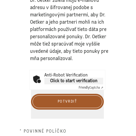
Dr. Oetker zdieľa moju e-mailovú
adresu v šifrovanej podobe s
marketingovými partnermi, aby Dr.
Oetker a jeho partneri mohli na ich
platformách používať tieto dáta pre
personalizované ponuky. Dr. Oetker
môže tiež spracúvať moje vyššie
uvedené údaje, aby tieto ponuky pre
mňa personalizoval.
Anti-Robot Verification
Click to start verification
Friendly
Captcha ⇗
POTVRDIŤ
* POVINNÉ POLÍČKO