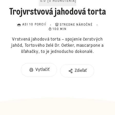
0.0
[
0
HODNOTENIA
]
Trojvrstvová jahodová torta
ASI 10 PORCIÍ
STREDNE NÁROČNÉ
100 MIN
Vrstvená jahodová torta – spojenie čerstvých
jahôd, Tortového želé Dr. Oetker, mascarpone a
šľahačky, to je jednoducho dokonalé.
Vytlačiť
Zdieľať