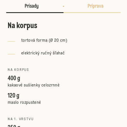
Prísady
Príprava
Na korpus
tortová forma (Ø 20 cm)
elektrický ručný šľahač
NA KORPUS
400 g
kakaové sušienky celozrnné
120 g
maslo rozpustené
NA 1. VRSTVU