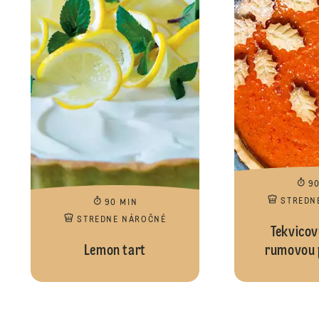
9
STREDN
90 MIN
STREDNE NÁROČNÉ
Tekvicov
Lemon tart
rumovou 