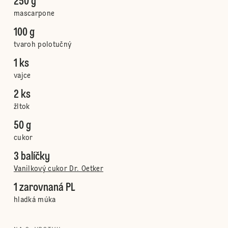
250 g
mascarpone
100 g
tvaroh polotučný
1 ks
vajce
2 ks
žltok
50 g
cukor
3 balíčky
Vanilkový cukor Dr. Oetker
1 zarovnaná PL
hladká múka