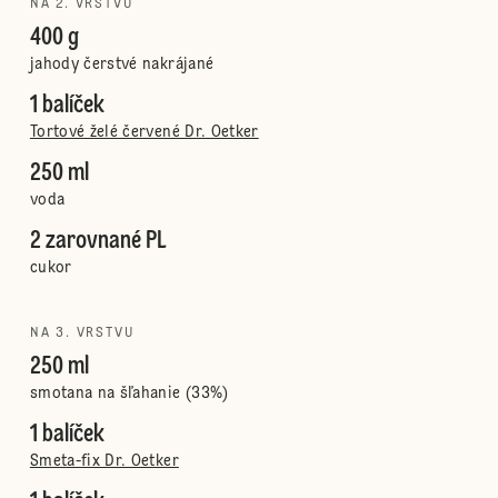
NA 2. VRSTVU
400 g
jahody čerstvé nakrájané
1 balíček
Tortové želé červené Dr. Oetker
250 ml
voda
2 zarovnané PL
cukor
NA 3. VRSTVU
250 ml
smotana na šľahanie (33%)
1 balíček
Smeta-fix Dr. Oetker