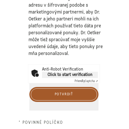
adresu v šifrovanej podobe s
marketingovými partnermi, aby Dr.
Oetker a jeho partneri mohli na ich
platformách používať tieto dáta pre
personalizované ponuky. Dr. Oetker
môže tiež spracúvať moje vyššie
uvedené údaje, aby tieto ponuky pre
mňa personalizoval.
Anti-Robot Verification
Click to start verification
Friendly
Captcha ⇗
POTVRDIŤ
* POVINNÉ POLÍČKO