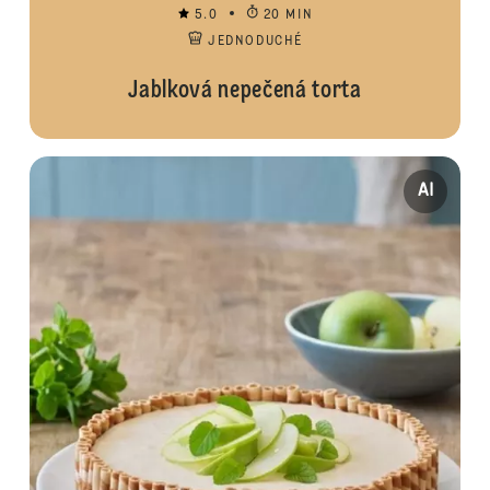
5.0
20 MIN
JEDNODUCHÉ
Jablková nepečená torta
AI