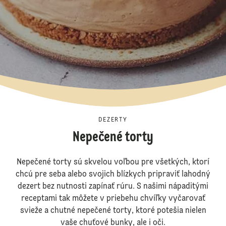
DEZERTY
Nepečené torty
Nepečené torty sú skvelou voľbou pre všetkých, ktorí
chcú pre seba alebo svojich blízkych pripraviť lahodný
dezert bez nutnosti zapínať rúru. S našimi nápaditými
receptami tak môžete v priebehu chvíľky vyčarovať
svieže a chutné nepečené torty, ktoré potešia nielen
vaše chuťové bunky, ale i oči.