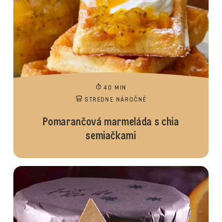
40 MIN
STREDNE NÁROČNÉ
Pomarančová marmeláda s chia
semiačkami