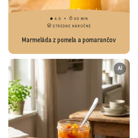
4.0
40 MIN
STREDNE NÁROČNÉ
Marmeláda z pomela a pomarančov
AI