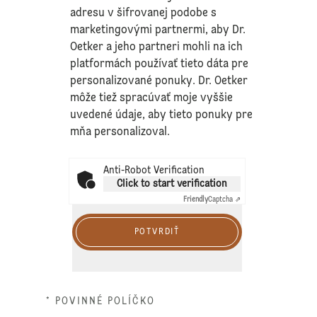
adresu v šifrovanej podobe s
marketingovými partnermi, aby Dr.
Oetker a jeho partneri mohli na ich
platformách používať tieto dáta pre
personalizované ponuky. Dr. Oetker
môže tiež spracúvať moje vyššie
uvedené údaje, aby tieto ponuky pre
mňa personalizoval.
Anti-Robot Verification
Click to start verification
Friendly
Captcha ⇗
POTVRDIŤ
* POVINNÉ POLÍČKO