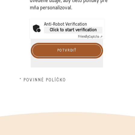
uvedené údaje, aby tieto ponuky pre
mňa personalizoval.
Anti-Robot Verification
Click to start verification
Friendly
Captcha ⇗
POTVRDIŤ
* POVINNÉ POLÍČKO