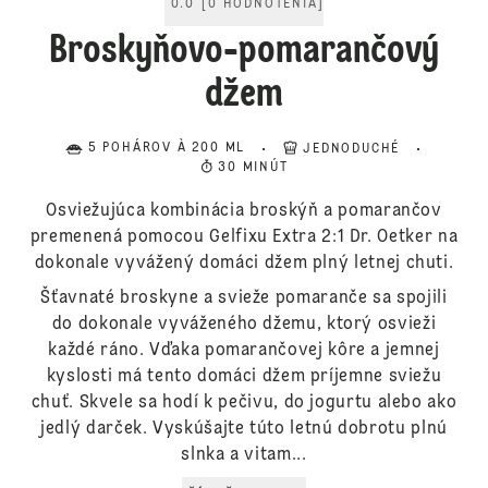
0.0
[
0
HODNOTENIA
]
Broskyňovo-pomarančový
džem
5 POHÁROV À 200 ML
JEDNODUCHÉ
30 MINÚT
Osviežujúca kombinácia broskýň a pomarančov
premenená pomocou Gelfixu Extra 2:1 Dr. Oetker na
dokonale vyvážený domáci džem plný letnej chuti.
Šťavnaté broskyne a svieže pomaranče sa spojili
do dokonale vyváženého džemu, ktorý osvieži
každé ráno. Vďaka pomarančovej kôre a jemnej
kyslosti má tento domáci džem príjemne sviežu
chuť. Skvele sa hodí k pečivu, do jogurtu alebo ako
jedlý darček. Vyskúšajte túto letnú dobrotu plnú
slnka a vitam...