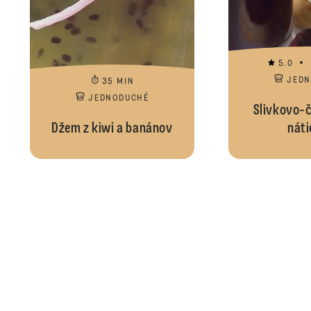
5.0
JED
35 MIN
JEDNODUCHÉ
Slivkovo-
Džem z kiwi a banánov
náti