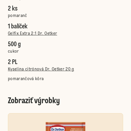
2 ks
pomaranč
1 balíček
Gelfix Extra 2:1 Dr. Oetker
500 g
cukor
2 PL
Kyselina citrónová Dr. Oetker 20 g
pomarančová kôra
Zobraziť výrobky