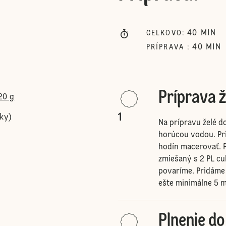
40
MIN
CELKOVO
:
40
MIN
PRÍPRAVA
:
Príprava ž
20 g
1
sky)
Na prípravu želé d
horúcou vodou. Pr
hodín macerovať. 
zmiešaný s 2 PL cu
povaríme. Pridáme
ešte minimálne 5 m
Plnenie d