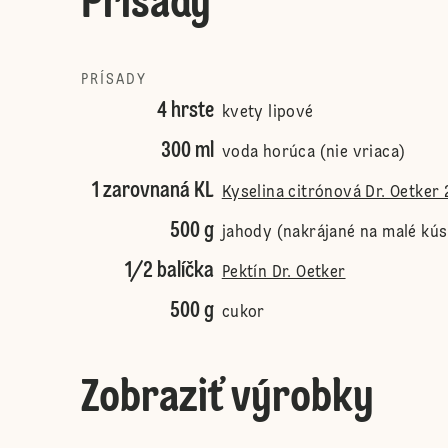
Prísady
PRÍSADY
4 hrste
kvety lipové
300 ml
voda horúca (nie vriaca)
1 zarovnaná KL
Kyselina citrónová Dr. Oetker 
500 g
jahody (nakrájané na malé kú
1/2 balíčka
Pektín Dr. Oetker
500 g
cukor
Zobraziť výrobky