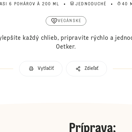
ASI 6 POHÁROV À 200 ML
JEDNODUCHÉ
40 
VEGÁNSKE
lepšíte každý chlieb, pripravíte rýchlo a jedn
Oetker.
Vytlačiť
Zdieľať
Príprava
: