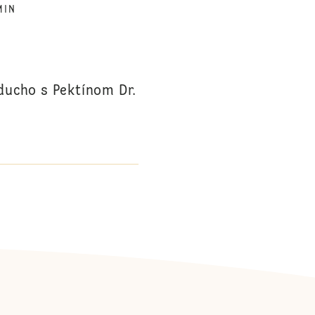
MIN
oducho s Pektínom Dr.