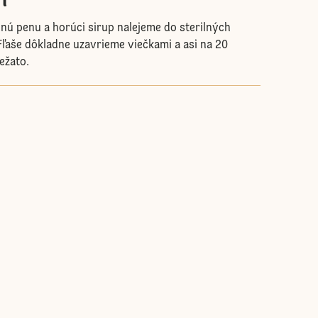
ú penu a horúci sirup nalejeme do sterilných
 Fľaše dôkladne uzavrieme viečkami a asi na 20
ežato.