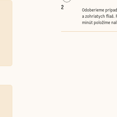
2
Odoberieme prípadn
a zohriatych fliaš.
minút položíme nal