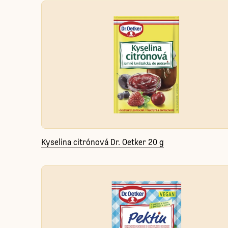
Kyselina citrónová Dr. Oetker 20 g