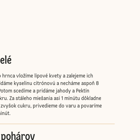
elé
o hrnca vložíme lipové kvety a zalejeme ich
idáme kyselinu citrónovú a necháme aspoň 8
Potom scedíme a pridáme jahody a Pektín
kru. Za stáleho miešania asi 1 minútu dôkladne
 zvyšok cukru, privedieme do varu a povaríme
inút.
o pohárov