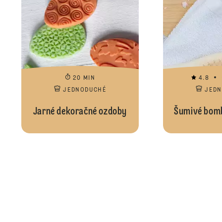
20 MIN
4.8
JEDNODUCHÉ
JED
Jarné dekoračné ozdoby
Šumivé bomb