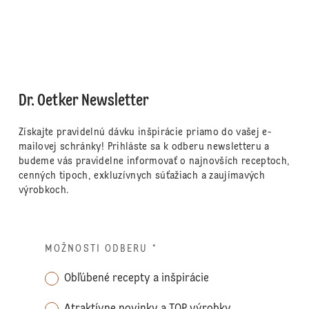
Dr. Oetker Newsletter
Získajte pravidelnú dávku inšpirácie priamo do vašej e-
mailovej schránky! Prihláste sa k odberu newsletteru a
budeme vás pravidelne informovať o najnovších receptoch,
cenných tipoch, exkluzívnych súťažiach a zaujímavých
výrobkoch.
MOŽNOSTI ODBERU
*
Obľúbené recepty a inšpirácie
Atraktívne novinky a TOP výrobky