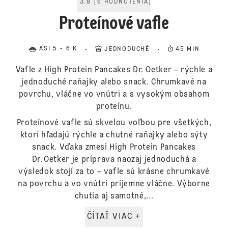
3.8
[
6
HODNOTENIA
]
Proteínové vafle
ASI 5 - 6 K
JEDNODUCHÉ
45 MIN
Vafle z High Protein Pancakes Dr. Oetker – rýchle a
jednoduché raňajky alebo snack. Chrumkavé na
povrchu, vláčne vo vnútri a s vysokým obsahom
proteínu.
Proteínové vafle sú skvelou voľbou pre všetkých,
ktorí hľadajú rýchle a chutné raňajky alebo sýty
snack. Vďaka zmesi High Protein Pancakes
Dr. Oetker je príprava naozaj jednoduchá a
výsledok stojí za to – vafle sú krásne chrumkavé
na povrchu a vo vnútri príjemne vláčne. Výborne
chutia aj samotné,...
ČÍTAŤ VIAC +