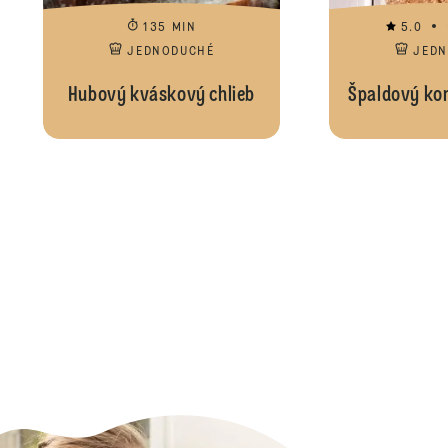
135 MIN
5.0
JEDNODUCHÉ
JED
Hubový kváskový chlieb
Špaldový kor