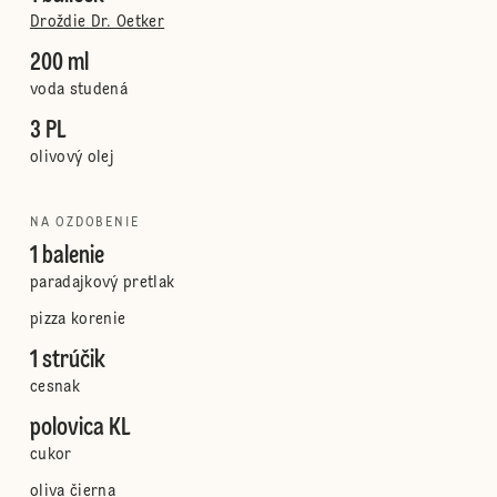
Droždie Dr. Oetker
200 ml
voda studená
3 PL
olivový olej
NA OZDOBENIE
1 balenie
paradajkový pretlak
pizza korenie
1 strúčik
cesnak
polovica KL
cukor
oliva čierna