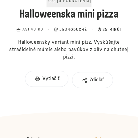
0.0
[
0
HODNOTENIA
]
Halloweenska mini pizza
ASI 48 KS
JEDNODUCHÉ
25 MINÚT
Halloweensky variant mini pízz. Vyskúšajte
strašidelné múmie alebo pavúkov z olív na chutnej
pizzi.
Vytlačiť
Zdieľať