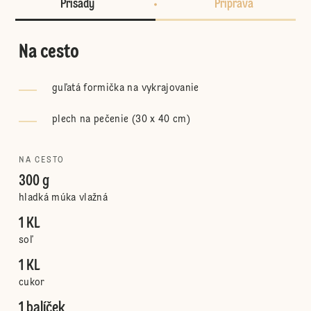
Prísady
Príprava
Na cesto
guľatá formička na vykrajovanie
plech na pečenie (30 x 40 cm)
NA CESTO
300 g
hladká múka vlažná
1 KL
soľ
1 KL
cukor
1 balíček