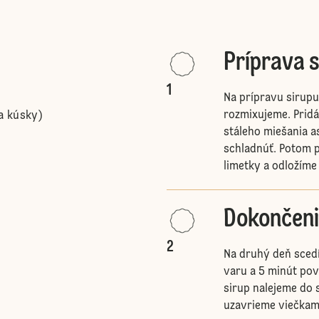
Príprava 
1
Na prípravu sirupu
rozmixujeme. Pridá
a kúsky)
stáleho miešania 
schladnúť. Potom p
limetky a odložíme
Dokončen
2
Na druhý deň scedí
varu a 5 minút po
sirup nalejeme do s
uzavrieme viečkami