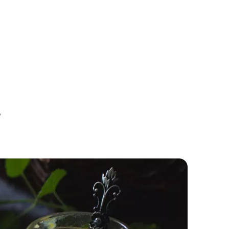
Marhuľovo-zázvorový džem