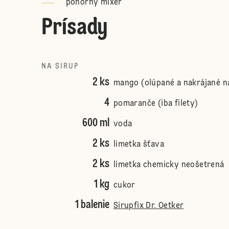
ponorný mixér
Prísady
NA SIRUP
2 ks
mango (olúpané a nakrájané n
4
pomaranče (iba filety)
600 ml
voda
2 ks
limetka šťava
2 ks
limetka chemicky neošetrená
1 kg
cukor
1 balenie
Sirupfix Dr. Oetker