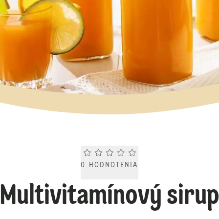
Current rating 0.0. Click to rate.
0
HODNOTENIA
Multivitamínový siru