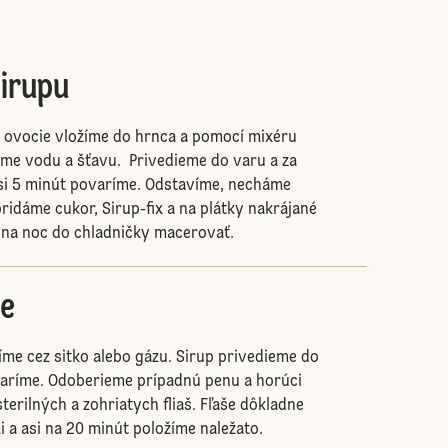
sirupu
 ovocie vložíme do hrnca a pomocí mixéru
me vodu a šťavu. Privedieme do varu a za
asi 5 minút povaríme. Odstavíme, necháme
ridáme cukor, Sirup-fix a na plátky nakrájané
 na noc do chladničky macerovať.
ie
me cez sitko alebo gázu. Sirup privedieme do
varíme. Odoberieme prípadnú penu a horúci
terilných a zohriatych fliaš. Fľaše dôkladne
 a asi na 20 minút položíme naležato.