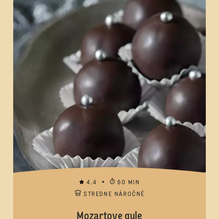
4.4
60 MIN
STREDNE NÁROČNÉ
Mozartove gule