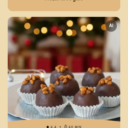
AI
4.4
40 MIN