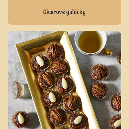
Cícerové guľôčky